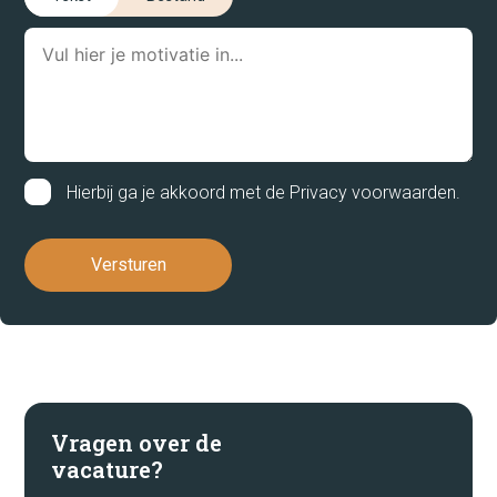
Vacatures
Tegelen
Velden
Venlo
Venray
Hierbij ga je akkoord met de
Privacy voorwaarden
.
Wanssum
Weert
dienstverband
Full-time
Oproepkracht
Vragen over de
Part-time
vacature?