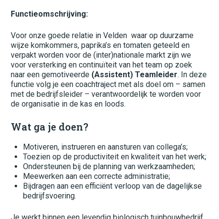
Administratie
Functieomschrijving:
Beton
Voor onze goede relatie in Velden waar op duurzame
Bouw
wijze komkommers, paprika’s en tomaten geteeld en
verpakt worden voor de (inter)nationale markt zijn we
Elektrotechniek
voor versterking en continuïteit van het team op zoek
naar een gemotiveerde
(Assistent) Teamleider
. In deze
Fietswinkel
functie volg je een coachtraject met als doel om – samen
met de bedrijfsleider – verantwoordelijk te worden voor
Financieel
de organisatie in de kas en loods.
Groenvoorziening
Wat ga je doen?
Grond, wegen/waterbouw
Motiveren, instrueren en aansturen van collega’s;
Toezien op de productiviteit en kwaliteit van het werk;
Horeca
Ondersteunen bij de planning van werkzaamheden;
Meewerken aan een correcte administratie;
Hovenier
Bijdragen aan een efficiënt verloop van de dagelijkse
bedrijfsvoering.
IT
Je werkt binnen een levendig biologisch tuinbouwbedrijf