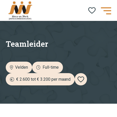
Job alert
Naam*
Teamleider
E-mailadres*
Velden
Full-time
€ 2.600 tot € 3.200 per maand
category
Aannemer