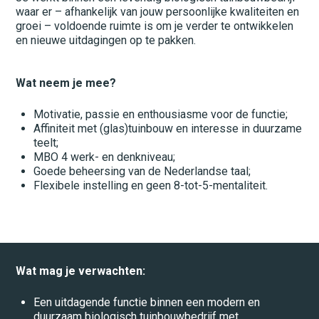
Landbouw
waar er – afhankelijk van jouw persoonlijke kwaliteiten en
groei – voldoende ruimte is om je verder te ontwikkelen
Logistiek
en nieuwe uitdagingen op te pakken.
Management
Wat neem je mee?
Metaal
Motivatie, passie en enthousiasme voor de functie;
Monteurs
Affiniteit met (glas)tuinbouw en interesse in duurzame
teelt;
Motorvoertuigen
MBO 4 werk- en denkniveau;
Goede beheersing van de Nederlandse taal;
Operators
Flexibele instelling en geen 8-tot-5-mentaliteit.
Overig
Productie
Restaurant
Wat mag je verwachten:
Schoonmaak
Een uitdagende functie binnen een modern en
Spuiterij/stralerij
duurzaam biologisch tuinbouwbedrijf met