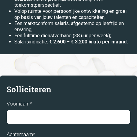
toekomstperspectief;
Stages
Volop ruimte voor persoonlijke ontwikkeling en groei
op basis van jouw talenten en capaciteiten;
Systeembeheer
Een marktconform salaris, afgestemd op leeftijd en
ervaring;
Techniek
Een fulltime dienstverband (38 uur per week);
Salarisindicatie:
€ 2.600 – € 3.200 bruto per maand.
Technische dienst
Teelt
Timmerbedrijf
Transport
Solliciteren
UTA
Voornaam*
Verkoop
Winkel
Achternaam*
locatie