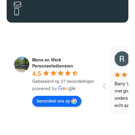
Ramon Linssen
Mens en Werk
3 years ago
3
Personeelsdiensten
4.5
Gebaseerd op 27 beoordelingen
Fijne begeleiding! Heel erg bedankt 
Barry Verv
ri 
Barry!
met groot
ondersteu
beoordeel ons op
echt aanr