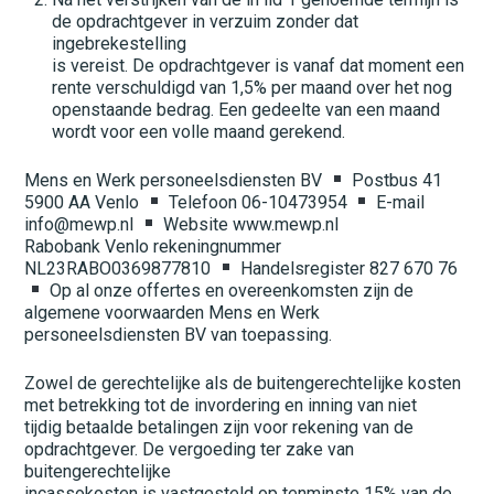
de opdrachtgever in verzuim zonder dat
ingebrekestelling
is vereist. De opdrachtgever is vanaf dat moment een
rente verschuldigd van 1,5% per maand over het nog
openstaande bedrag. Een gedeelte van een maand
wordt voor een volle maand gerekend.
Mens en Werk personeelsdiensten BV
Postbus 41
5900 AA Venlo
Telefoon 06-10473954
E-mail
info@mewp.nl
Website www.mewp.nl
Rabobank Venlo rekeningnummer
NL23RABO0369877810
Handelsregister 827 670 76
Op al onze offertes en overeenkomsten zijn de
algemene voorwaarden Mens en Werk
personeelsdiensten BV van toepassing.
Zowel de gerechtelijke als de buitengerechtelijke kosten
met betrekking tot de invordering en inning van niet
tijdig betaalde betalingen zijn voor rekening van de
opdrachtgever. De vergoeding ter zake van
buitengerechtelijke
incassokosten is vastgesteld op tenminste 15% van de