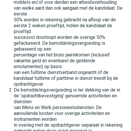
Kandidaten
middels en/of voor derden een arbeidsverhouding
van welke aard dan ook aangaat met de kandidaat. De
eerste
Dienstverlening
50% worden in rekening gebracht na afloop van de
eerste 2 weken proeftijd, Indien de kandidaat de
proeftijd
Social Return
succesvol doorloopt worden de overige 50%
gefactureerd. De bemiddelingsvergoeding is
gebaseerd op een
Nieuws
percentage van het bruto jaarinkomen (inclusief
vakantie geld en eventueel de geldende
emolumenten) op basis
Contact
van een fulltime dienstverband ongeacht of de
kandidaat fulltime of parttime in dienst treedt bij de
opdrachtgever.
De bemiddelingsvergoeding is ter dekking van de in
Vacatures
de ‘opdrachtbevestiging’ genoemde activiteiten en
diensten
van Mens en Werk personeelsdiensten. De
aanvullende kosten voor overige activiteiten en
instrumenten worden
in overleg met de opdrachtgever separaat in rekening
gebracht indien deze inzet gewenst is.