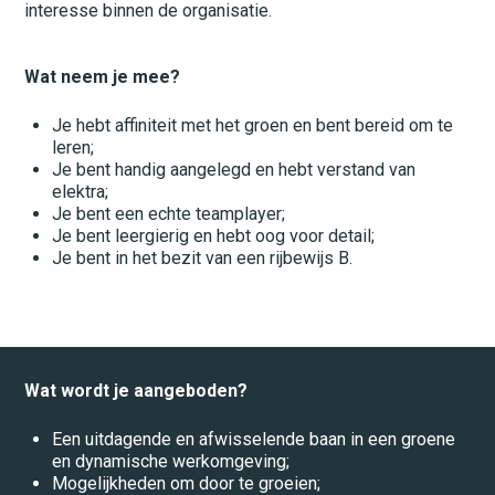
Landbouw
interesse binnen de organisatie.
Logistiek
Wat neem je mee?
Management
Je hebt affiniteit met het groen en bent bereid om te
Metaal
leren;
Je bent handig aangelegd en hebt verstand van
Monteurs
elektra;
Je bent een echte teamplayer;
Motorvoertuigen
Je bent leergierig en hebt oog voor detail;
Je bent in het bezit van een rijbewijs B.
Operators
Overig
Productie
Wat wordt je aangeboden?
Restaurant
Een uitdagende en afwisselende baan in een groene
Schoonmaak
en dynamische werkomgeving;
Mogelijkheden om door te groeien;
Spuiterij/stralerij