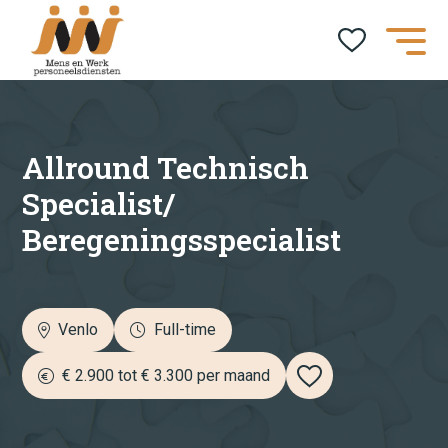
Job alert
Naam*
Allround Technisch
Specialist/
Beregeningsspecialist
E-mailadres*
Venlo
Full-time
category
€ 2.900 tot € 3.300 per maand
Aannemer