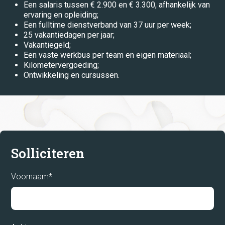
Een salaris tussen € 2.900 en € 3.300, afhankelijk van
ervaring en opleiding;
Stages
Een fulltime dienstverband van 37 uur per week;
25 vakantiedagen per jaar;
Systeembeheer
Vakantiegeld;
Een vaste werkbus per team en eigen materiaal;
Techniek
Kilometervergoeding;
Ontwikkeling en cursussen.
Technische dienst
Teelt
Timmerbedrijf
Transport
Solliciteren
UTA
Voornaam*
Verkoop
Winkel
locatie