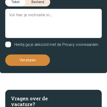
Tekst
Bestand
Vacatures
Tegelen
Velden
Venlo
Venray
Hierbij ga je akkoord met de
Privacy voorwaarden
.
Wanssum
Weert
dienstverband
Full-time
Oproepkracht
Part-time
Vragen over de
vacature?