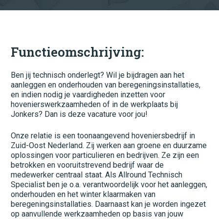
Administratie
Beton
Bouw
Functieomschrijving:
Elektrotechniek
Ben jij technisch onderlegt? Wil je bijdragen aan het
Fietswinkel
aanleggen en onderhouden van beregeningsinstallaties,
en indien nodig je vaardigheden inzetten voor
Financieel
hovenierswerkzaamheden of in de werkplaats bij
Jonkers? Dan is deze vacature voor jou!
Groenvoorziening
Onze relatie is een toonaangevend hoveniersbedrijf in
Grond, wegen/waterbouw
Zuid-Oost Nederland. Zij werken aan groene en duurzame
oplossingen voor particulieren en bedrijven. Ze zijn een
Horeca
betrokken en vooruitstrevend bedrijf waar de
medewerker centraal staat. Als Allround Technisch
Hovenier
Specialist ben je o.a. verantwoordelijk voor het aanleggen,
onderhouden en het winter klaarmaken van
IT
beregeningsinstallaties. Daarnaast kan je worden ingezet
op aanvullende werkzaamheden op basis van jouw