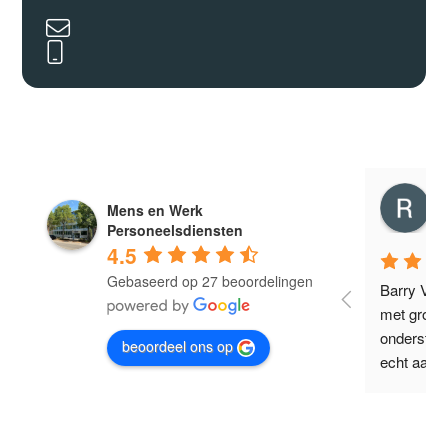
Ramon Linssen
Mens en Werk
3 years ago
3
Personeelsdiensten
4.5
Gebaseerd op 27 beoordelingen
Fijne begeleiding! Heel erg bedankt 
Barry Verv
ri 
Barry!
met groot
ondersteu
beoordeel ons op
echt aanr