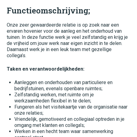
Administratie
Functieomschrijving;
Beton
Onze zeer gewaardeerde relatie is op zoek naar een
Bouw
ervaren hovenier voor de aanleg en het onderhoud van
tuinen. In deze functie werk je veel zelfstandig en krijg je
Elektrotechniek
de vrijheid om jouw werk naar eigen inzicht in te delen.
Daarnaast werk je in een leuk team met gezellige
Fietswinkel
collega’s.
Financieel
Taken en verantwoordelijkheden:
Groenvoorziening
Aanleggen en onderhouden van particuliere en
bedrijfstuinen, evenals openbare ruimtes;
Grond, wegen/waterbouw
Zelfstandig werken, met ruimte om je
werkzaamheden flexibel in te delen;
Horeca
Fungeren als het visitekaartje van de organisatie naar
onze relaties;
Hovenier
Vriendelijk, gemotiveerd en collegiaal optreden in je
omgang met klanten en collega’s;
IT
Werken in een hecht team waar samenwerking