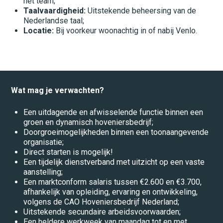
het team;
Taalvaardigheid:
Uitstekende beheersing van de
Stages
Nederlandse taal;
Locatie:
Bij voorkeur woonachtig in of nabij Venlo.
Systeembeheer
Techniek
Technische dienst
Wat mag je verwachten?
Teelt
Een uitdagende en afwisselende functie binnen een
Timmerbedrijf
groen en dynamisch hoveniersbedrijf;
Doorgroeimogelijkheden binnen een toonaangevende
Transport
organisatie;
Direct starten is mogelijk!
UTA
Een tijdelijk dienstverband met uitzicht op een vaste
aanstelling;
Verkoop
Een marktconform salaris tussen €2.600 en €3.700,
afhankelijk van opleiding, ervaring en ontwikkeling,
Winkel
volgens de CAO Hoveniersbedrijf Nederland;
Uitstekende secundaire arbeidsvoorwaarden;
locatie
Een heldere werkweek van maandag tot en met