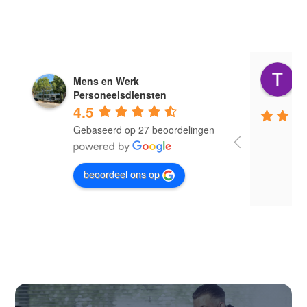
T
Mens en Werk
2
Personeelsdiensten
4.5
Gebaseerd op 27 beoordelingen
beoordeel ons op