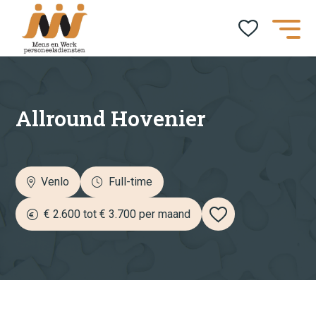
Job alert
Naam*
Allround Hovenier
E-mailadres*
Venlo
Full-time
€ 2.600 tot € 3.700 per maand
category
Aannemer