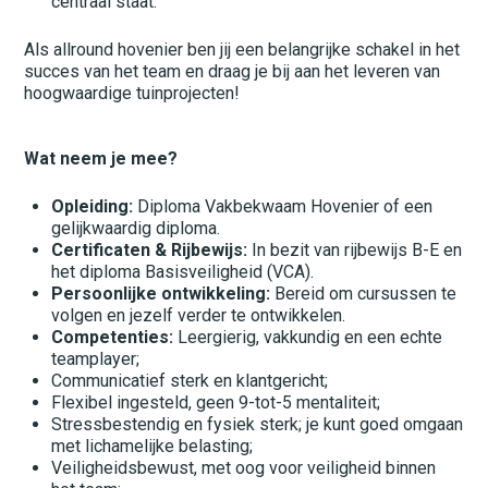
centraal staat.
Landbouw
Logistiek
Als allround hovenier ben jij een belangrijke schakel in het
succes van het team en draag je bij aan het leveren van
Management
hoogwaardige tuinprojecten!
Metaal
Wat neem je mee?
Monteurs
Opleiding:
Diploma Vakbekwaam Hovenier of een
Motorvoertuigen
gelijkwaardig diploma.
Certificaten & Rijbewijs:
In bezit van rijbewijs B-E en
Operators
het diploma Basisveiligheid (VCA).
Persoonlijke ontwikkeling:
Bereid om cursussen te
Overig
volgen en jezelf verder te ontwikkelen.
Competenties:
Leergierig, vakkundig en een echte
Productie
teamplayer;
Communicatief sterk en klantgericht;
Restaurant
Flexibel ingesteld, geen 9-tot-5 mentaliteit;
Stressbestendig en fysiek sterk; je kunt goed omgaan
Schoonmaak
met lichamelijke belasting;
Veiligheidsbewust, met oog voor veiligheid binnen
Spuiterij/stralerij