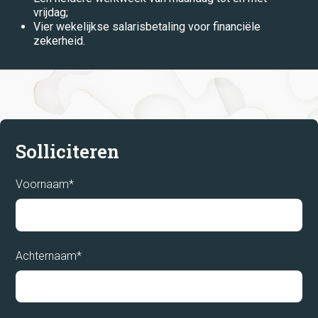
vrijdag;
Vier wekelijkse salarisbetaling voor financiële
Arcen
zekerheid.
Belfeld
Hapert
Helden
Horst
Solliciteren
Horst aan de Maas
Voornaam*
Home
Kessel
Maasbree
Kandidaten
Achternaam*
Panningen
Dienstverlening
Peel en Maas
Roermond