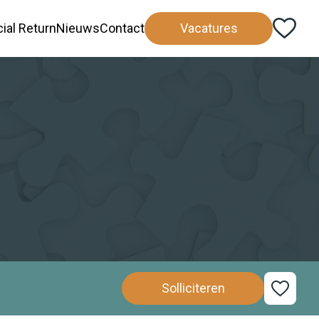
ial Return
Nieuws
Contact
Vacatures
Beton
Fietswinkel
Solliciteren
Grond, wegen/waterbouw