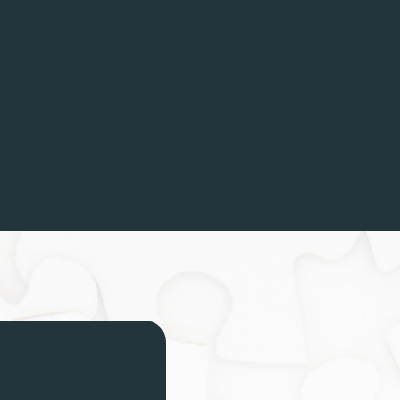
ome
ndidaten
enstverlening
cial Return