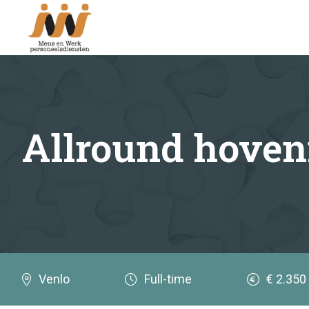
Job alert
Naam*
Allround hoven
category
Aannemer
Bouw
Venlo
Full-time
€ 2.350
Financieel