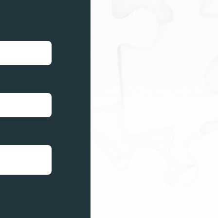
euws
ntact
Vacatures