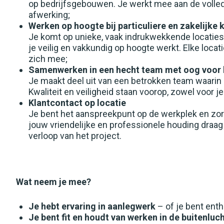
Arcen
op bedrijfsgebouwen. Je werkt mee aan de volledi
afwerking;
Werken op hoogte bij particuliere en zakelijke 
Helden
Je komt op unieke, vaak indrukwekkende locatie
Kessel
je veilig en vakkundig op hoogte werkt. Elke locat
zich mee;
Peel en Maas
Samenwerken in een hecht team met oog voor kw
Je maakt deel uit van een betrokken team waarin 
Velden
Kwaliteit en veiligheid staan voorop, zowel voor jez
Klantcontact op locatie
Wanssum
Je bent het aanspreekpunt op de werkplek en zor
jouw vriendelijke en professionele houding draag 
dienstverband
verloop van het project.
Full-time
Wat neem je mee?
Je hebt ervaring in aanlegwerk
– of je bent enth
Je bent fit en houdt van werken in de buitenluc