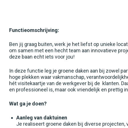
Horeca
Landbouw
Functieomschrijving:
Metaal
Operators
Ben jij graag buiten, werk je het liefst op unieke loc
om samen met een hecht team aan innovatieve projec
Restaurant
deze baan echt iets voor jou!
Stages
In deze functie leg je groene daken aan bij zowel par
hoge plekken waar vakmanschap, verantwoordelijkhe
Technische dienst
hét visitekaartje van de werkgever bij de klanten. 
Transport
en professioneel is, maar ook vriendelijk en prettig 
Winkel
Wat ga je doen?
locatie
Aanleg van daktuinen
Je realiseert groene daken bij diverse projecten