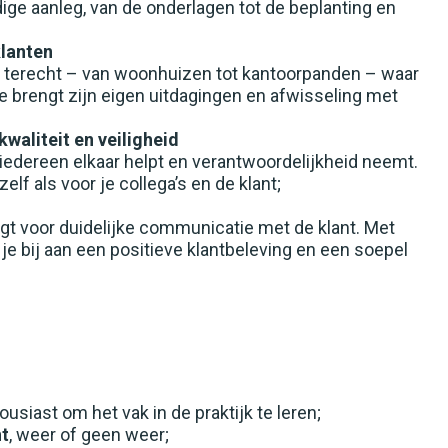
ge aanleg, van de onderlagen tot de beplanting en
Belfeld
klanten
Horst
s terecht – van woonhuizen tot kantoorpanden – waar
Maasbree
ie brengt zijn eigen uitdagingen en afwisseling met
Roermond
aliteit en veiligheid
iedereen elkaar helpt en verantwoordelijkheid neemt.
Venlo
elf als voor je collega’s en de klant;
Weert
gt voor duidelijke communicatie met de klant. Met
je bij aan een positieve klantbeleving en een soepel
Oproepkracht
ousiast om het vak in de praktijk te leren;
ht
, weer of geen weer;