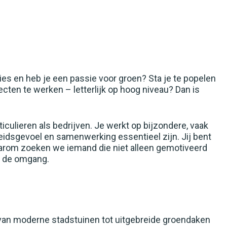
Hovenier
Logistiek
Monteurs
Overig
aties en heb je een passie voor groen? Sta je te popelen
ten te werken – letterlijk op hoog niveau? Dan is
Schoonmaak
Systeembeheer
ticulieren als bedrijven. Je werkt op bijzondere, vaak
idsgevoel en samenwerking essentieel zijn. Jij bent
Teelt
Daarom zoeken we iemand die niet alleen gemotiveerd
UTA
in de omgang.
, van moderne stadstuinen tot uitgebreide groendaken