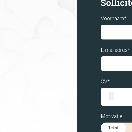
Sollici
Voornaam*
E-mailadres*
CV*
Motivatie
Tekst