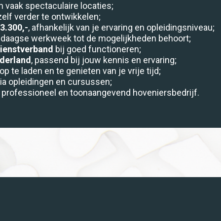
 vaak spectaculaire locaties;
elf verder te ontwikkelen;
3.300,-
, afhankelijk van je ervaring en opleidingsniveau;
4-daagse werkweek tot de mogelijkheden behoort;
 dienstverband
bij goed functioneren;
ederland
, passend bij jouw kennis en ervaring;
 te laden en te genieten van je vrije tijd;
H
via opleidingen en cursussen;
professioneel en toonaangevend hoveniersbedrijf.
Ka
Di
So