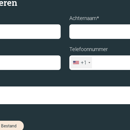
teren
Ni
Achternaam*
Co
Telefoonnummer
+1
Bestand