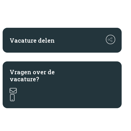
IT
Management
Motorvoertuigen
Vacature delen
Productie
Spuiterij/stralerij
Techniek
Vragen over de
vacature?
Timmerbedrijf
Verkoop