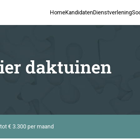
Home
Kandidaten
Dienstverlening
Soc
E-mailadres*
ier daktuinen
Administratie
Elektrotechniek
 tot € 3.300 per maand
Groenvoorziening