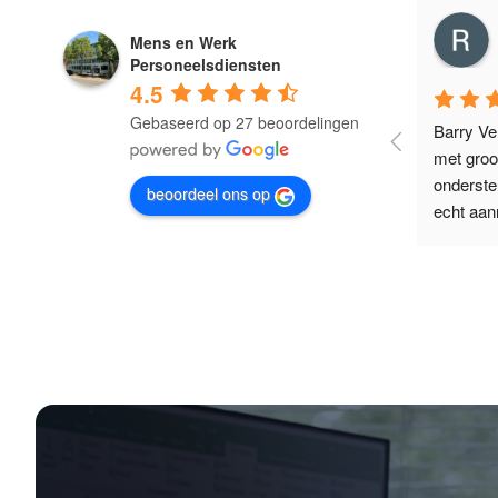
Ramon Linssen
Mens en Werk
3 years ago
Personeelsdiensten
4.5
Gebaseerd op 27 beoordelingen
Fijne begeleiding! Heel erg bedankt 
Barry Ver
ari 
Barry!
met groo
onderste
beoordeel ons op
echt aan
kt