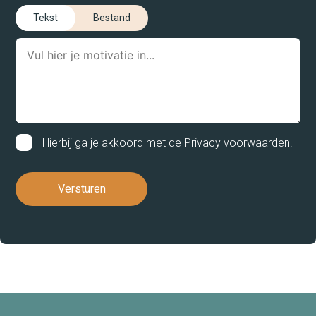
Tekst
Bestand
Dienstverlening
Social Return
Nieuws
Hierbij ga je akkoord met de
Privacy voorwaarden
.
Contact
Vacatures