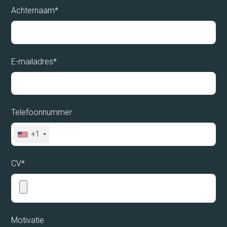
Achternaam*
E-mailadres*
Telefoonnummer
+1
CV*
Home
Kandidaten
Motivatie