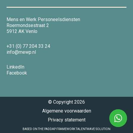
Nieuws
Mens en Werk Personeelsdiensten
Roermondsestraat 2
Contact
5912 AK Venlo
+31 (0) 77 204 33 24
info@mewp.nl
Vacatures
LinkedIn
Facebook
© Copyright
2026
Algemene voorwaarden
Privacy statement
BASED ON THE PADDAP FRAMEWORK TALENTWAVE SOLUTION