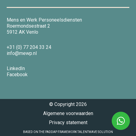
Nieuws
Mens en Werk Personeelsdiensten
Roermondsestraat 2
Contact
5912 AK Venlo
+31 (0) 77 204 33 24
info@mewp.nl
Vacatures
LinkedIn
Facebook
© Copyright
2026
Algemene voorwaarden
Privacy statement
BASED ON THE PADDAP FRAMEWORK TALENTWAVE SOLUTION