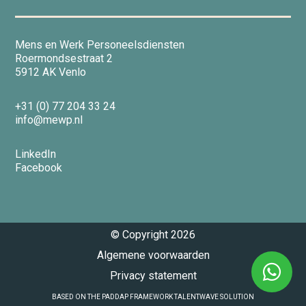
Nieuws
Mens en Werk Personeelsdiensten
Roermondsestraat 2
Contact
5912 AK Venlo
+31 (0) 77 204 33 24
info@mewp.nl
Vacatures
LinkedIn
Facebook
© Copyright
2026
Algemene voorwaarden
Privacy statement
BASED ON THE PADDAP FRAMEWORK TALENTWAVE SOLUTION